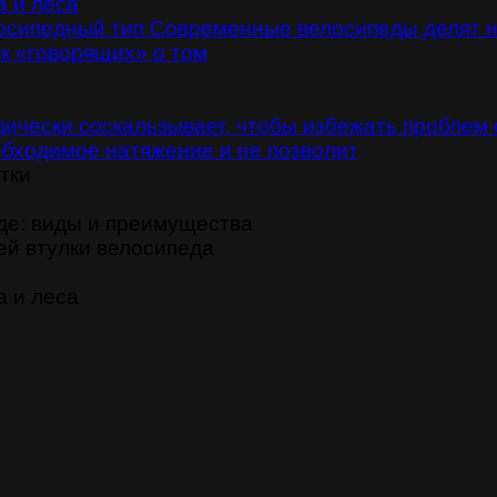
а и леса
лосипедный тип Современные велосипеды делят н
ок «говорящих» о том
дически соскальзывает, чтобы избежать проблем
обходимое натяжение и не позволит
тки
де: виды и преимущества
ей втулки велосипеда
а и леса