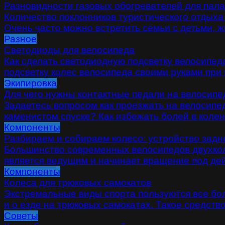
Разновидности газовых обогревателей для пала
Количество поклонников туристического отдыха
Очень часто можно встретить семьи с детьми, 
Разное
Светодиоды для велосипеда
Как сделать светодиодную подсветку велосипеда
подсветку колес велосипеда своими руками при
Экипировка
Для чего нужны контактные педали на велосипе
Задаетесь вопросом как проезжать на велосипе
каменистом спуске? Как избежать болей в коле
Компоненты
Разбираем и собираем колесо: устройство задн
Большинство современных велосипедов двухколе
является ведущим и начинает вращение под де
Компоненты
Колеса для трюковых самокатов
Экстремальные виды спорта пользуются все боль
и о езде на трюковых самокатах. Такое средст
Советы