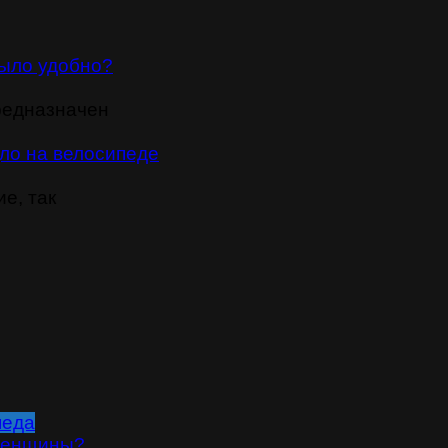
было удобно?
редназначен
дло на велосипеде
е, так
педа
 женщины?