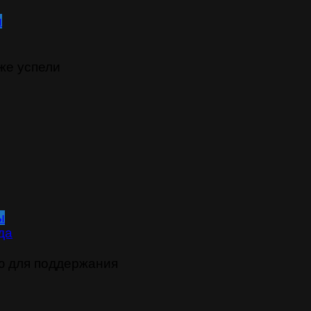
ы
же успели
ы
да
ю для поддержания