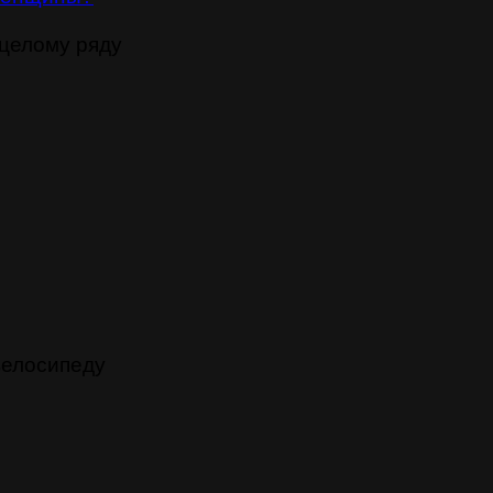
целому ряду
велосипеду