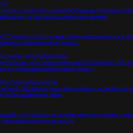
тки
 растет с каждым годом всё больше и больше. Ра
живущими на природе длительное время.
? Сегодня я продолжаю тему велотюнинга и в это
 помощи светодиодной ленты.
де: виды и преимущества
де больше, а уставать меньше? Хотели бы быстре
нях от неправильной техники езды?
ей втулки велосипеда
сные. Заднее колесо велосипеда, устройство ко
йствием движения цепи.
шей популярностью и речь идет не только о ката
во передвижения изначально