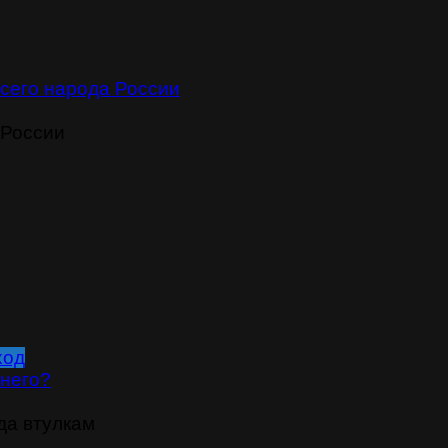
сего народа России
 России
ход
 него?
да втулкам