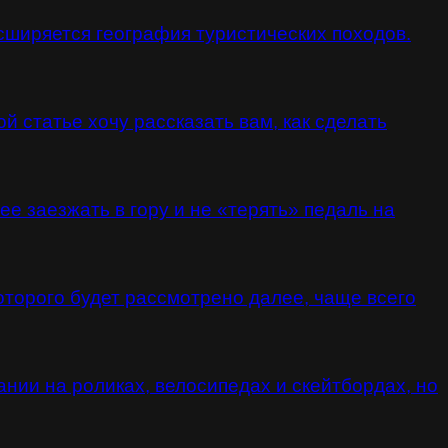
сширяется география туристических походов.
й статье хочу рассказать вам, как сделать
е заезжать в гору и не «терять» педаль на
торого будет рассмотрено далее, чаще всего
нии на роликах, велосипедах и скейтбордах, но