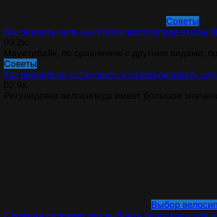
Советы
Как поднять руль на горном велосипеде чтобы 
0
3.2к.
Маунтибайк, по сравнению с другими видами, п
Советы
Как правильно установить и отрегулировать се
0
2.9к.
Регулировка велосипеда имеет большое значени
Выбор велоси
Сложная дилемма: как выбрать велосипед для