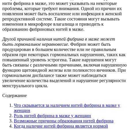
нити фибрина в мазке, это может указывать на некоторые
проблемы, которые требуют внимания. Одной из причин их
появления может быть воспаление или инфекция в женской
репродуктивной системе. Такие состояния могут вызывать
изменения в микрофлоре влагалища и приводить к
образованию фибриновых нитей в мазке.
Другой причиной наличия нитей фибрина в мазке может
быть гормональное неравновесие.
Фибрин может быть
продуцирован в большем количестве или не правильным
образом при некоторых гормональных нарушениях, таких как
повышенный уровень эстрогена. Такие нарушения могут
быть связаны с различными причинами, включая нарушенную
функцию щитовидной железы или поликистоз яичников. При
гормональном дисбалансе также может наблюдаться
увеличение количества выделений и нарушение регулярности
менструального цикла.
Содержание
Что скрывается за наличием нитей фибрина в мазке у
женщин
Роль нитей фибрина в мазке у женщин
Возможные причины образования нитей фибрина
Когда наличие нитей фибрина является нормой