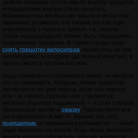
залили слишком густое масло внутрь трещетки
и подшипники внутри стали залипать.
Возможно там вообще нет масла и механизм
заржавел, возможно что смазка внутри идет
вперемешку с пылью и грязью, т.е. смазка
стала неоднородной. Может быть посыпались
подшипники трещотки. В таком случае надо
снять трещотку велосипеда
, вычистить ее при
необходимости от грязи (до полной очистки), а
затем смазать густым маслом.
Надо обязательно проверить нужно ли вообще
что-то смазывать. Когда вы сняли трещотку
посмотрите на цвет масла, если оно черное
или так сказать грязное или с примесью
металла (полетел подшипник) — в этих случаях
производим чистку и
смазку
. Просмотрите все
ли подшипники на месте. Бывает так, что
подпшипник
со временем разбивается — такой
надо заменить на новый. Еще, когда заглянете
внутрь кассеты убедитесь, что нет жидкости