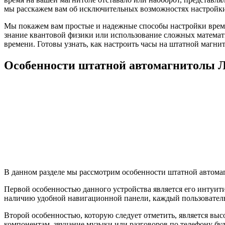
мы расскажем вам об исключительных возможностях настройки
Мы покажем вам простые и надежные способы настройки времен
знание квантовой физики или использование сложных математич
времени. Готовы узнать, как настроить часы на штатной магни
Особенности штатной автомагнитолы 
В данном разделе мы рассмотрим особенности штатной автомаг
Первой особенностью данного устройства является его интуит
наличию удобной навигационной панели, каждый пользовател
Второй особенностью, которую следует отметить, является выс
компонентам, звучание музыки или разговоров по телефону бу