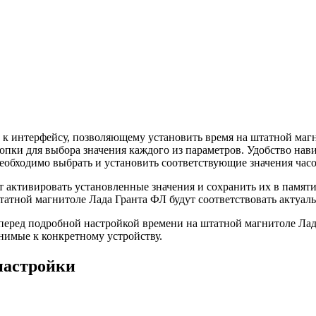
 к интерфейсу, позволяющему установить время на штатной магн
опки для выбора значения каждого из параметров. Удобство нав
необходимо выбрать и установить соответствующие значения часо
т активировать установленные значения и сохранить их в памят
татной магнитоле Лада Гранта ФЛ будут соответствовать актуал
еред подробной настройкой времени на штатной магнитоле Лад
нимые к конкретному устройству.
настройки