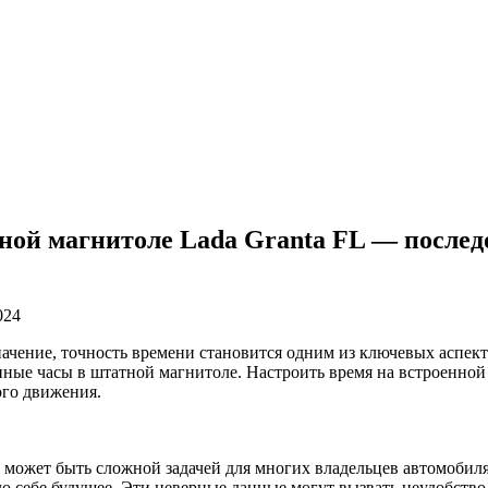
ной магнитоле Lada Granta FL — послед
024
ачение, точность времени становится одним из ключевых аспект
нные часы в штатной магнитоле. Настроить время на встроенной
ого движения.
может быть сложной задачей для многих владельцев автомобиля. 
о себе будущее. Эти неверные данные могут вызвать неудобство 