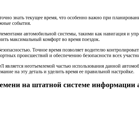
очно знать текущее время, что особенно важно при планировании
жные события.
элементами автомобильной системы, такими как навигация и уп
чить максимальный комфорт во время поездок.
 безопасностью. Точное время позволяет водителю контролирова
портных происшествий и обеспечению безопасности всех участн
ФЛ является неотъемлемой частью использования данной автомо
мание на эту деталь и уделить время ее правильной настройке.
ремени на штатной системе информации 