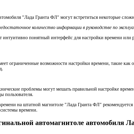
томобиля "Лада Гранта ФЛ" могут встретиться некоторые сложн
недостаточное количество информации в руководстве по эксплу
т интуитивно понятный интерфейс для настройки времени или р
меет ограниченные возможности настройки времени, такие как 
д.
хнические проблемы могут мешать правильной настройке времен
ды пользователя.
времени на штатной магнитоле "Лада Гранта ФЛ" рекомендуется 
 системы времени.
игинальной автомагнитоле автомобиля Л