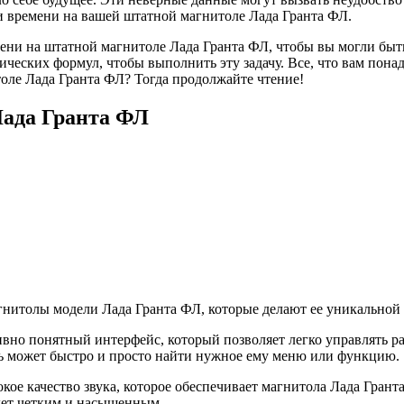
 времени на вашей штатной магнитоле Лада Гранта ФЛ.
и на штатной магнитоле Лада Гранта ФЛ, чтобы вы могли быть 
еских формул, чтобы выполнить эту задачу. Все, что вам понад
толе Лада Гранта ФЛ? Тогда продолжайте чтение!
Лада Гранта ФЛ
нитолы модели Лада Гранта ФЛ, которые делают ее уникальной 
ивно понятный интерфейс, который позволяет легко управлять 
ь может быстро и просто найти нужное ему меню или функцию.
окое качество звука, которое обеспечивает магнитола Лада Гран
дет четким и насыщенным.