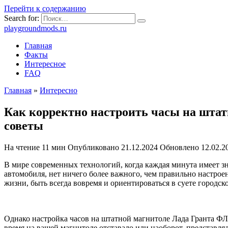
Перейти к содержанию
Search for:
playgroundmods.ru
Главная
Факты
Интересное
FAQ
Главная
»
Интересно
Как корректно настроить часы на штат
советы
На чтение
11 мин
Опубликовано
21.12.2024
Обновлено
12.02.2
В мире современных технологий, когда каждая минута имеет зн
автомобиля, нет ничего более важного, чем правильно настрое
жизни, быть всегда вовремя и ориентироваться в суете городск
Однако настройка часов на штатной магнитоле Лада Гранта ФЛ 
время на вашей магнитоле отставало или наоборот, представлял