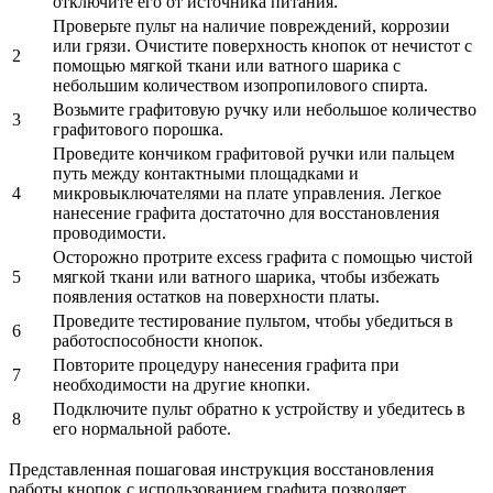
отключите его от источника питания.
Проверьте пульт на наличие повреждений, коррозии
или грязи. Очистите поверхность кнопок от нечистот с
2
помощью мягкой ткани или ватного шарика с
небольшим количеством изопропилового спирта.
Возьмите графитовую ручку или небольшое количество
3
графитового порошка.
Проведите кончиком графитовой ручки или пальцем
путь между контактными площадками и
4
микровыключателями на плате управления. Легкое
нанесение графита достаточно для восстановления
проводимости.
Осторожно протрите exсess графита с помощью чистой
5
мягкой ткани или ватного шарика, чтобы избежать
появления остатков на поверхности платы.
Проведите тестирование пультом, чтобы убедиться в
6
работоспособности кнопок.
Повторите процедуру нанесения графита при
7
необходимости на другие кнопки.
Подключите пульт обратно к устройству и убедитесь в
8
его нормальной работе.
Представленная пошаговая инструкция восстановления
работы кнопок с использованием графита позволяет