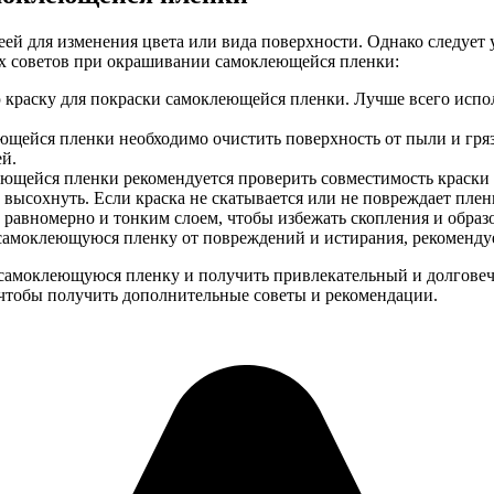
й для изменения цвета или вида поверхности. Однако следует 
ых советов при окрашивании самоклеющейся пленки:
раску для покраски самоклеющейся пленки. Лучше всего исполь
ейся пленки необходимо очистить поверхность от пыли и грязи
й.
щейся пленки рекомендуется проверить совместимость краски 
 высохнуть. Если краска не скатывается или не повреждает пленк
 равномерно и тонким слоем, чтобы избежать скопления и образ
моклеющуюся пленку от повреждений и истирания, рекомендует
 самоклеющуюся пленку и получить привлекательный и долговеч
 чтобы получить дополнительные советы и рекомендации.