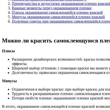
Преимущества и недостатки окрашивания пленки краско
Важные моменты перед окрашиванием пленки
Плюсы окрашивания самоклеющейся пленки краской
Минусы окрашивания самоклеющейся пленки краской
Полезные советы при окрашивании самоклеющейся плен
Можно ли красить самоклеющуюся пле
Плюсы
Расширение дизайнерских возможностей: краска позволяе
эффекты.
Широкий выбор оттенков: с помощью краски вы можете в
Долговечность: правильно окрашенная самоклеющаяся пле
Минусы
Ограничения в выборе краски: при выборе краски для п
Трудность в раскрашивании пленки: самоклеющаяся плен
Потеря свойств пленки: окрашивание пленки краской може
В итоге, окрашивание самоклеющейся пленки краской возможно