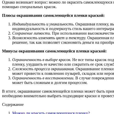
Однако возникает вопрос: можно ли окрасить самоклеющуюся пл
помощью специальных красок.
Плюсы окрашивания самоклеющейся пленки краской:
Индивидуальность и уникальность.
Окрашивая пленку, вы
индивидуальность и подчеркнуть стиль вашего интерьера 
Сохранение липкости.
При использовании высококачестве
Возможность изменять цвет и текстуру.
Окрашенная пле
решение, так как позволяет сэкономить деньги на приобр
Минусы окрашивания самоклеющейся пленки краской:
Ограниченность в выборе красок.
Не все типы красок под
пленку, ухудшить ее качество или сократить ее срок служ
Сложность процесса окрашивания.
Окрашивание пленки т
может привести к появлению пузырей, складок или неро
Ограниченность в восстановлении.
В случае повреждения
может быть сложным и долгим процессом.
В итоге, окрашивание самоклеющейся пленки может быть прив
необходимо внимательно выбрать подходящие краски и провест
Содержание
Можно ли красить самоклеющуюся пленку?