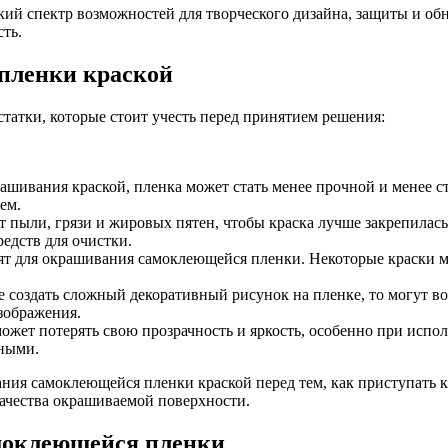
й спектр возможностей для творческого дизайна, защиты и обн
ть.
пленки краской
атки, которые стоит учесть перед принятием решения:
шивания краской, пленка может стать менее прочной и менее с
ем.
 пыли, грязи и жировых пятен, чтобы краска лучше закрепилась
едств для очистки.
т для окрашивания самоклеющейся пленки. Некоторые краски мог
 создать сложный декоративный рисунок на пленке, то могут во
изображения.
ожет потерять свою прозрачность и яркость, особенно при испо
чными.
ия самоклеющейся пленки краской перед тем, как приступать к
ачества окрашиваемой поверхности.
моклеющейся пленки