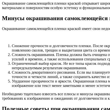
Окрашивание самоклеющейся пленки краской открывает широки
материалам и поверхностям особую эстетику и функциональнос
Минусы окрашивания самоклеющейся 
Окрашивание самоклеющейся пленки краской имеет свои недост
Снижение прочности и долговечности пленки. После окра
появлению сколов, трещин и выцветания цвета со времен
Сложность окрашивания. Пленка должна быть очищена от
усилий и времени, а также использования специальных ср
Ограниченный выбор красок. Не все типы красок подходя
непредсказуемым результатам окрашивания.
Сложность декоративного рисования. Если вы планируете
точности и четкости линий, а также сохранить качество 
Ухудшение прозрачности и яркости. Окрашенная пленка м
изображение или текст менее заметными и менее эстети
Необходимо тщательно взвесить все плюсы и минусы окрашиван
требованиях к изображению и ожиданиях от долговечности и к
Полезные советы при окрашивании са