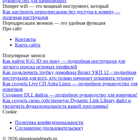
руководство для начинающих
Dumper wifi — это мощный инструмент, который
Как настроить переадресацию без доступа к номеру —
полезная инструкция
Переадресация звонков — это удобная функция
Про сайт
Контакты
Карта сайта
Популярные записи
Как найти IGG ID по нику — подробная инструкция для
легкого поиска игровых профилей
Как подключить трубку домофона Визит УКП 12 – подробная
инструкция для всех, кто только начинает осваивать технику
Как создать Live CD Astra Linux — подробное руководство для
новичков
Создание DLL файла — подробное руководство для новичков!
Как создать свою собственную Dynamic Link Library файл и
увеличить функциональность вашей программы!
Cookie
Политика конфиденциальности
Соглашение (пользовательское)
© 2026 playgroundmods.ru