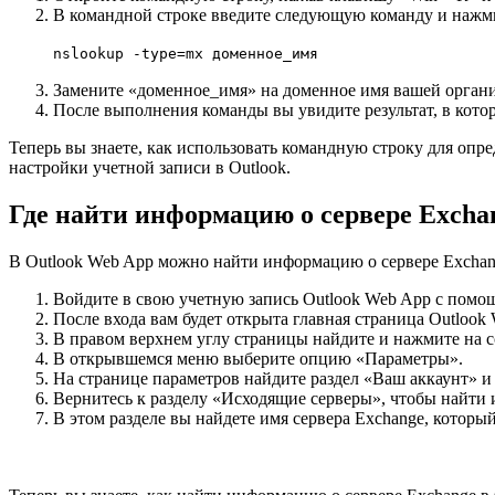
В командной строке введите следующую команду и нажми
nslookup -type=mx доменное_имя
Замените «доменное_имя» на доменное имя вашей орган
После выполнения команды вы увидите результат, в кото
Теперь вы знаете, как использовать командную строку для опре
настройки учетной записи в Outlook.
Где найти информацию о сервере Excha
В Outlook Web App можно найти информацию о сервере Excha
Войдите в свою учетную запись Outlook Web App с помощ
После входа вам будет открыта главная страница Outlook
В правом верхнем углу страницы найдите и нажмите на с
В открывшемся меню выберите опцию «Параметры».
На странице параметров найдите раздел «Ваш аккаунт» и
Вернитесь к разделу «Исходящие серверы», чтобы найти 
В этом разделе вы найдете имя сервера Exchange, которы