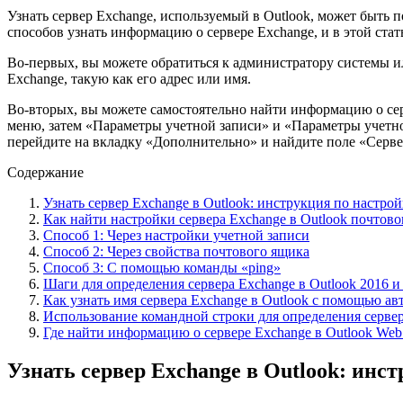
Узнать сервер Exchange, используемый в Outlook, может быть 
способов узнать информацию о сервере Exchange, и в этой стат
Во-первых, вы можете обратиться к администратору системы и
Exchange, такую как его адрес или имя.
Во-вторых, вы можете самостоятельно найти информацию о сер
меню, затем «Параметры учетной записи» и «Параметры учетной
перейдите на вкладку «Дополнительно» и найдите поле «Сервер 
Содержание
Узнать сервер Exchange в Outlook: инструкция по настрой
Как найти настройки сервера Exchange в Outlook почтово
Способ 1: Через настройки учетной записи
Способ 2: Через свойства почтового ящика
Способ 3: С помощью команды «ping»
Шаги для определения сервера Exchange в Outlook 2016 и
Как узнать имя сервера Exchange в Outlook с помощью а
Использование командной строки для определения сервер
Где найти информацию о сервере Exchange в Outlook Web
Узнать сервер Exchange в Outlook: инс