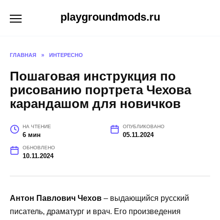
Перейти
playgroundmods.ru
к
содержанию
ГЛАВНАЯ
»
ИНТЕРЕСНО
Пошаговая инструкция по
рисованию портрета Чехова
карандашом для новичков
НА ЧТЕНИЕ
ОПУБЛИКОВАНО
6 мин
05.11.2024
ОБНОВЛЕНО
10.11.2024
Антон Павлович Чехов
– выдающийся русский
писатель, драматург и врач. Его произведения