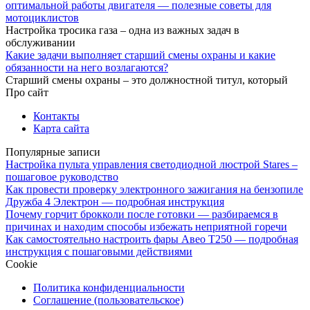
оптимальной работы двигателя — полезные советы для
мотоциклистов
Настройка тросика газа – одна из важных задач в
обслуживании
Какие задачи выполняет старший смены охраны и какие
обязанности на него возлагаются?
Старший смены охраны – это должностной титул, который
Про сайт
Контакты
Карта сайта
Популярные записи
Настройка пульта управления светодиодной люстрой Stares –
пошаговое руководство
Как провести проверку электронного зажигания на бензопиле
Дружба 4 Электрон — подробная инструкция
Почему горчит брокколи после готовки — разбираемся в
причинах и находим способы избежать неприятной горечи
Как самостоятельно настроить фары Авео T250 — подробная
инструкция с пошаговыми действиями
Cookie
Политика конфиденциальности
Соглашение (пользовательское)