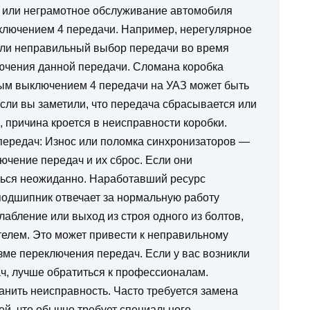
 или неграмотное обслуживание автомобиля
тключением 4 передачи. Например, нерегулярное
или неправильный выбор передачи во время
лючения данной передачи. Сломана коробка
ым выключением 4 передачи на УАЗ может быть
Если вы заметили, что передача сбрасывается или
 причина кроется в неисправности коробки.
ередач: Износ или поломка синхронизаторов —
ючение передач и их сброс. Если они
ться неожиданно. Наработавший ресурс
одшипник отвечает за нормальную работу
лабление или выход из строя одного из болтов,
телем. Это может привести к неправильному
ме переключения передач. Если у вас возникли
ч, лучше обратиться к профессионалам.
анить неисправность. Часто требуется замена
й, что обычно требует специального