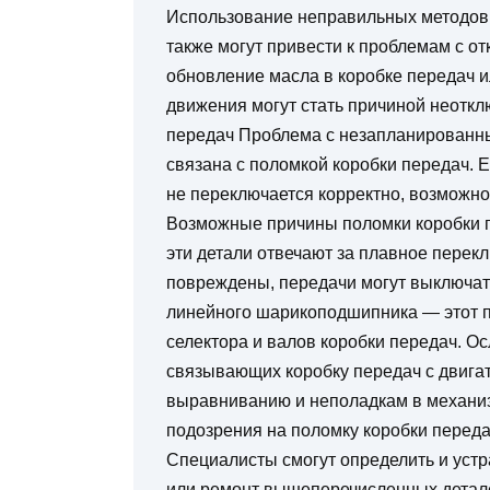
Использование неправильных методов
также могут привести к проблемам с о
обновление масла в коробке передач 
движения могут стать причиной неотк
передач Проблема с незапланированн
связана с поломкой коробки передач. 
не переключается корректно, возможно,
Возможные причины поломки коробки п
эти детали отвечают за плавное перекл
повреждены, передачи могут выключа
линейного шарикоподшипника — этот п
селектора и валов коробки передач. Ос
связывающих коробку передач с двига
выравниванию и неполадкам в механиз
подозрения на поломку коробки переда
Специалисты смогут определить и устр
или ремонт вышеперечисленных детале