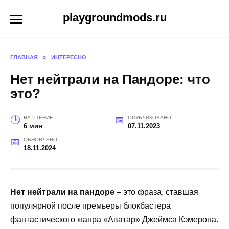
Перейти
playgroundmods.ru
к
содержанию
ГЛАВНАЯ
»
ИНТЕРЕСНО
Нет нейтрали на Пандоре: что
это?
НА ЧТЕНИЕ
ОПУБЛИКОВАНО
6 мин
07.11.2023
ОБНОВЛЕНО
18.11.2024
Нет нейтрали на пандоре
– это фраза, ставшая
популярной после премьеры блокбастера
фантастического жанра «Аватар» Джеймса Кэмерона.