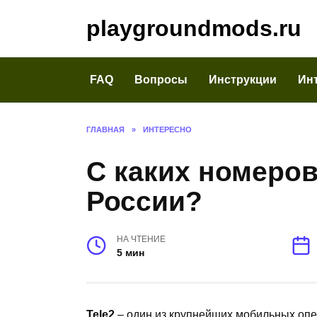
Перейти
playgroundmods.ru
к
содержанию
FAQ
Вопросы
Инструкции
Ин
ГЛАВНАЯ
»
ИНТЕРЕСНО
С каких номеров
России?
НА ЧТЕНИЕ
5 мин
Tele2
– один из крупнейших мобильных опе