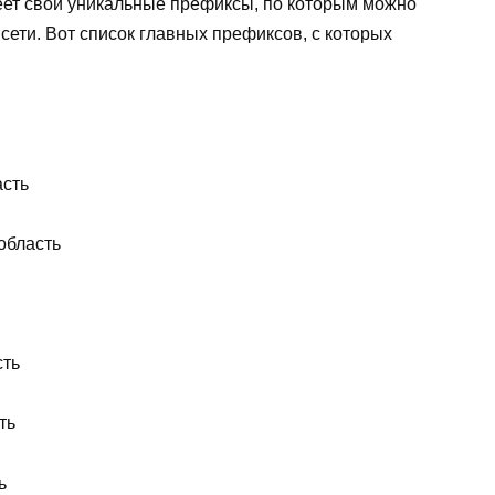
меет свои уникальные префиксы, по которым можно
ети. Вот список главных префиксов, с которых
асть
область
сть
ть
ь