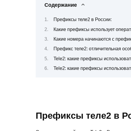
Содержание
Префиксы теле2 в России:
Какие префиксы использует операт
Какие номера начинаются с префик
Префикс теле2: отличительная осо
Tele2: какие префиксы использоват
Tele2: какие префиксы использова
Префиксы теле2 в Р