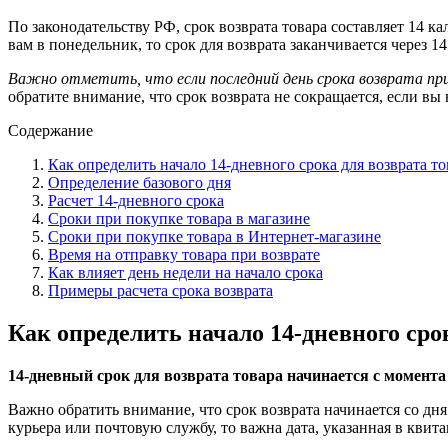
По законодательству РФ, срок возврата товара составляет 14 к
вам в понедельник, то срок для возврата заканчивается через 
Важно отметить, что если последний день срока возврата прих
обратите внимание, что срок возврата не сокращается, если вы
Содержание
Как определить начало 14-дневного срока для возврата то
Определение базового дня
Расчет 14-дневного срока
Сроки при покупке товара в магазине
Сроки при покупке товара в Интернет-магазине
Время на отправку товара при возврате
Как влияет день недели на начало срока
Примеры расчета срока возврата
Как определить начало 14-дневного сро
14-дневный срок для возврата товара начинается с момента
Важно обратить внимание, что срок возврата начинается со дня
курьера или почтовую службу, то важна дата, указанная в квит