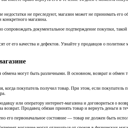
ие недостатки не преследуют, магазин может не принимать его об
и конкретного магазина.
но сопровождать документальное подтверждение покупки, такой 
исят от его качества и дефектов. Узнайте у продавцов о политик
магазине
и обмена могут быть различными. В основном, возврат и обмен 
дня, когда покупатель получил товар. При этом, если покупатель
ра.
родавцу или оператору интернет-магазина и договориться о возв
а возврат. Продавец обязан принять товар и вернуть деньги в те
ено его первоначальное состояние — товар не должен быть испо
 Интернет-магазине могут отличаться от сроков в физических ма