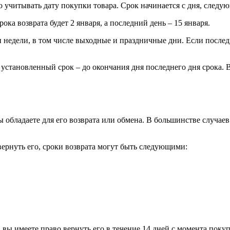
о учитывать дату покупки товара. Срок начинается с дня, следу
ока возврата будет 2 января, а последний день – 15 января.
 недели, в том числе выходные и праздничные дни. Если последн
в установленный срок – до окончания дня последнего дня срока. 
 обладаете для его возврата или обмена. В большинстве случаев
вернуть его, сроки возврата могут быть следующими:
 вы имеете право вернуть его в течение 14 дней с момента поку