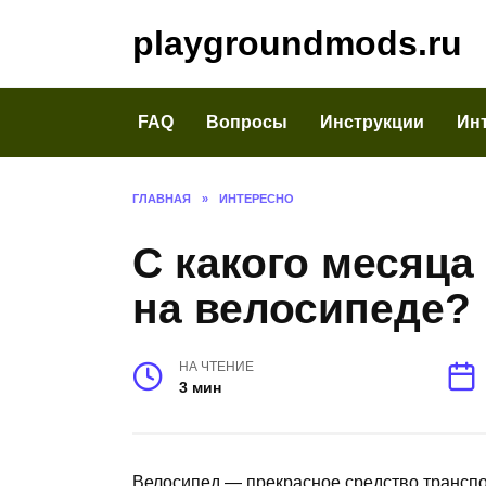
Перейти
playgroundmods.ru
к
содержанию
FAQ
Вопросы
Инструкции
Ин
ГЛАВНАЯ
»
ИНТЕРЕСНО
С какого месяца
на велосипеде?
НА ЧТЕНИЕ
3 мин
Велосипед — прекрасное средство транспо