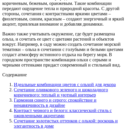
коричневым, бежевым, оранжевым. Такие комбинации
передают ощущение тепла и природной красоты. С другой
стороны, сочетания с контрастными яркими цветами –
фиолетовым, синим, красным – создают энергичный и яркий
акцент, привлекая внимание и добавляя динамики.
Важно также учитывать окружение, где будет размещена
ольха, и сочетать ее цвет с цветами растений и объектов
вокруг. Например, в саду можно создать сочетание морской
тематики – ольха в сочетании с голубыми и белыми цветами
создаст атмосферу истинного отдыха на берегу моря. В
городском пространстве комбинация ольхи с серыми и
черными оттенками придаст современный и стильный вид.
Содержание
Идеальные комбинации цветов с ольхой для декора
Сочетание оливкового зеленого и шоколадного
коричневого: теплый и уютный интерьер
Гармония синего и серого: спокойствие и
ненавязчивость в дизайне
Контраст черного и белого: классический стиль с
оживленными акцентами
Сочетание золотистых оттенков с ольхой: роскошь и
элегантность в доме