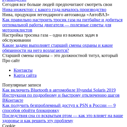
Сегодня все больше людей предпочитают смотреть свои
Нива инжектор: с какого года началось производство
Нива, продукция легендарного автозавода «АвтоВАЗ»
Как правильно настроить тросик газа на питбайке и добиться
оптимальной работы двигателя — полезные советы для
мотоциклистов
Настройка тросика газа – одна из важных задач в
обслуживании
Какие задачи выполняет старший смены охраны и какие
обязанности на него возлагаются?
Старший смены охраны – это должностной титул, который
Про сайт
Контакты
Карта сайта
Популярные записи
Как включить Bluetooth в автомобиле Hyundai Solaris 2019
Инструкция по подробному и быстрому отключению шагов
ВКонтакте
Как получить безпроблемный доступ к PSN в России — 9
способов обойти блокировку
Последствия сна со вскрытым ртом — как это влияет на ваше
здоровье и как решить эту проблему
Cookie