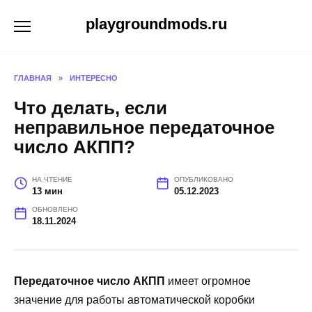
Перейти
playgroundmods.ru
к
содержанию
ГЛАВНАЯ
»
ИНТЕРЕСНО
Что делать, если
неправильное передаточное
число АКПП?
НА ЧТЕНИЕ
ОПУБЛИКОВАНО
13 мин
05.12.2023
ОБНОВЛЕНО
18.11.2024
Передаточное число АКПП
имеет огромное
значение для работы автоматической коробки