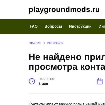
Перейти
playgroundmods.ru
к
содержанию
FAQ
Вопросы
Инструкции
Ин
ГЛАВНАЯ
»
ИНТЕРЕСНО
Не найдено при
просмотра конта
НА ЧТЕНИЕ
3 мин
Контакты играют важную роль в нашей жиз