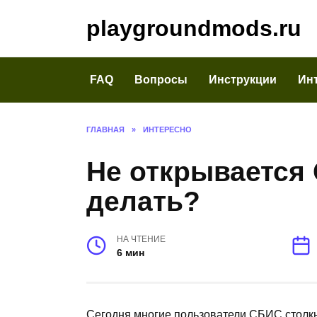
Перейти
playgroundmods.ru
к
содержанию
FAQ
Вопросы
Инструкции
Ин
ГЛАВНАЯ
»
ИНТЕРЕСНО
Не открывается 
делать?
НА ЧТЕНИЕ
6 мин
Сегодня многие пользователи СБИС столкну