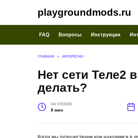
Перейти
playgroundmods.ru
к
содержанию
FAQ
Вопросы
Инструкции
Ин
ГЛАВНАЯ
»
ИНТЕРЕСНО
Нет сети Теле2 в
делать?
НА ЧТЕНИЕ
8 мин
Когда мы путешествуем или находимся в др