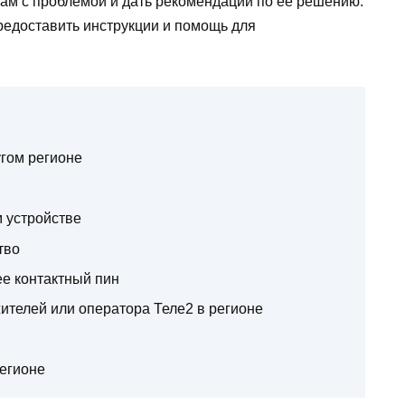
вам с проблемой и дать рекомендации по ее решению.
редоставить инструкции и помощь для
угом регионе
м устройстве
тво
ее контактный пин
ителей или оператора Теле2 в регионе
регионе