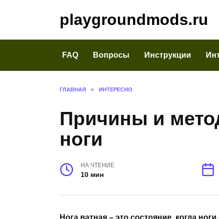
Перейти
playgroundmods.ru
к
содержанию
FAQ
Вопросы
Инструкции
Ин
ГЛАВНАЯ
»
ИНТЕРЕСНО
Причины и мето
ноги
НА ЧТЕНИЕ
10 мин
Нога ватная – это состояние, когда н