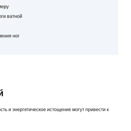
меру
оги ватной
ления ног
й
сть и энергетическое истощение могут привести к