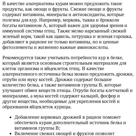
В качестве альтернативы курам можно предложить такие
продукты, как овощи и фрукты. Свежие овощи и фрукты
содержат витамины, минералы и антиоксиданты, которые
полезны для кур. Например, морковь, тыква и брокколи
богаты витамином А, который важен для здоровья зрения и
иммунной системы птиц. Также мелко нарезанный свежий
зеленый корм, такой как щавель, петрушка и зеленая горошка,
добавляют в рационе не только витамины, но и ценные
фитоэлементы и жизненно важные аминокислоты.
Рекомендуется также учитывать потребности кур в белке,
который является основным строительным материалом для
клеток организма и яйцеклеток птиц. В качестве
альтернативного источника белка можно предложить дрожжи,
отруби или муку костей. Дрожжи содержат большое
количество белка, а также витаминов группы В, которые
улучшают обмен веществ птицы. Отруби богаты клетчаткой и
минералами, а мука костей содержит кальций, фосфор и
другие вещества, необходимые для укрепления костей и
образования яйцеклеток курицы.
Добавление кормовых дрожжей в рацион поможет
обеспечить курам дополнительный источник белка и
витаминов группы В;
Включение свежих овощей и фруктов позволит