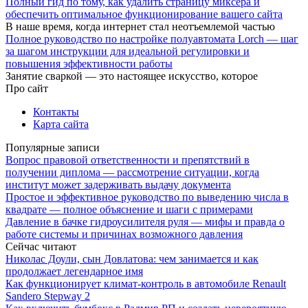
Полный гид по тому, как удалить страницу миксера и
обеспечить оптимальное функционирование вашего сайта
В наше время, когда интернет стал неотъемлемой частью
Полное руководство по настройке полуавтомата Lorch — шаг
за шагом инструкции для идеальной регулировки и
повышения эффективности работы
Занятие сваркой — это настоящее искусство, которое
Про сайт
Контакты
Карта сайта
Популярные записи
Вопрос правовой ответственности и препятствий в
получении диплома — рассмотрение ситуации, когда
институт может задерживать выдачу документа
Простое и эффективное руководство по выведению числа в
квадрате — полное объяснение и шаги с примерами
Давление в бачке гидроусилителя руля — мифы и правда о
работе системы и причинах возможного давления
Сейчас читают
Николас Доули, сын Довлатова: чем занимается и как
продолжает легендарное имя
Как функционирует климат-контроль в автомобиле Renault
Sandero Stepway 2