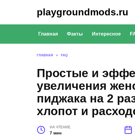
Перейти
playgroundmods.ru
к
содержанию
Главная
Факты
Интересное
F
ГЛАВНАЯ
»
FAQ
Простые и эфф
увеличения женс
пиджака на 2 ра
хлопот и расход
НА ЧТЕНИЕ
7 мин