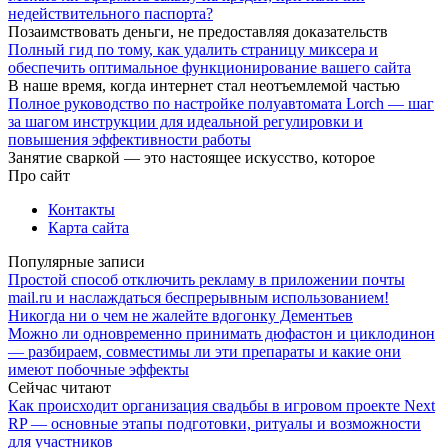
недействительного паспорта?
Позаимствовать деньги, не предоставляя доказательств
Полный гид по тому, как удалить страницу миксера и
обеспечить оптимальное функционирование вашего сайта
В наше время, когда интернет стал неотъемлемой частью
Полное руководство по настройке полуавтомата Lorch — шаг
за шагом инструкции для идеальной регулировки и
повышения эффективности работы
Занятие сваркой — это настоящее искусство, которое
Про сайт
Контакты
Карта сайта
Популярные записи
Простой способ отключить рекламу в приложении почты
mail.ru и наслаждаться беспрерывным использованием!
Никогда ни о чем не жалейте вдогонку Дементьев
Можно ли одновременно принимать дюфастон и циклодинон
— разбираем, совместимы ли эти препараты и какие они
имеют побочные эффекты
Сейчас читают
Как происходит организация свадьбы в игровом проекте Next
RP — основные этапы подготовки, ритуалы и возможности
для участников