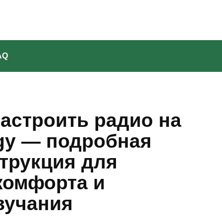
AQ
астроить радио на
ogy — подробная
трукция для
комфорта и
вучания