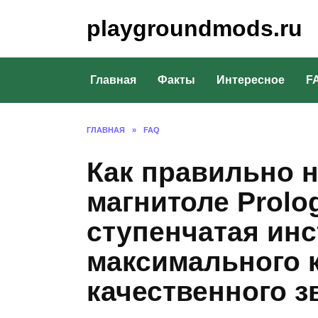
Перейти
playgroundmods.ru
к
содержанию
Главная
Факты
Интересное
F
ГЛАВНАЯ
»
FAQ
Как правильно н
магнитоле Prol
ступенчатая инс
максимального 
качественного з