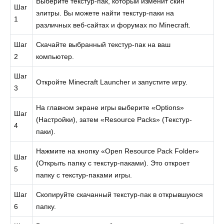
Выберите текстур-пак, который изменит скин
Шаг
элитры. Вы можете найти текстур-паки на
1
различных веб-сайтах и форумах по Minecraft.
Шаг
Скачайте выбранный текстур-пак на ваш
2
компьютер.
Шаг
Откройте Minecraft Launcher и запустите игру.
3
На главном экране игры выберите «Options»
Шаг
(Настройки), затем «Resource Packs» (Текстур-
4
паки).
Нажмите на кнопку «Open Resource Pack Folder»
Шаг
(Открыть папку с текстур-паками). Это откроет
5
папку с текстур-паками игры.
Шаг
Скопируйте скачанный текстур-пак в открывшуюся
6
папку.