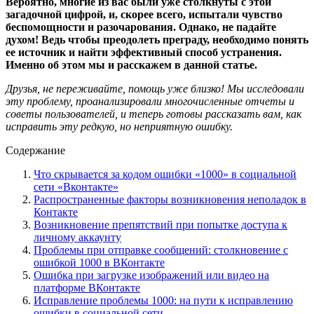
Вероятно, многие из вас были уже столкнуты с этой
загадочной цифрой, и, скорее всего, испытали чувство
беспомощности и разочарования. Однако, не падайте
духом! Ведь чтобы преодолеть преграду, необходимо понять
ее источник и найти эффективный способ устранения.
Именно об этом мы и расскажем в данной статье.
Друзья, не переживайте, помощь уже близко! Мы исследовали
эту проблему, проанализировали многочисленные отчеты и
советы пользователей, и теперь готовы рассказать вам, как
исправить эту редкую, но неприятную ошибку.
Содержание
Что скрывается за кодом ошибки «1000» в социальной
сети «Вконтакте»
Распространенные факторы возникновения неполадок в
Контакте
Возникновение препятствий при попытке доступа к
личному аккаунту
Проблемы при отправке сообщений: столкновение с
ошибкой 1000 в ВКонтакте
Ошибка при загрузке изображений или видео на
платформе ВКонтакте
Исправление проблемы 1000: на пути к исправлению
ошибки в социальной сети