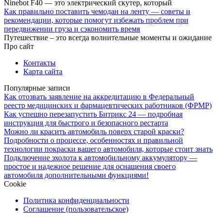
Ninebot F40 — это электрический скутер, который
Как правильно поставить чемодан на ленту — советы и
рекомендации, которые помогут избежать проблем при
передвижении груза и сэкономить время
Путешествие – это всегда волнительные моменты и ожидание
Про сайт
Контакты
Карта сайта
Популярные записи
Как отозвать заявление на аккредитацию в Федеральный
реестр медицинских и фармацевтических работников (ФРМР)
Как успешно перезапустить Битрикс 24 — подробная
инструкция для быстрого и безопасного рестарта
Можно ли красить автомобиль поверх старой краски?
Подробности о процессе, особенностях и правильной
технологии покраски вашего автомобиля, которые стоит знать
Подключение эхолота к автомобильному аккумулятору —
простое и надежное решение для оснащения своего
автомобиля дополнительными функциями!
Cookie
Политика конфиденциальности
Соглашение (пользовательское)