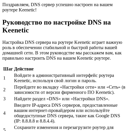
Поздравляем, DNS сервер успешно настроен на вашем
роутере Keenetic!
Руководство по настройке DNS на
Keenetic
Настройка DNS сервера на роутере Keenetic играет важную
роль в обеспечении стабильной и быстрой работы вашей
домашней сети. В этом руководстве мы расскажем вам, как
правильно настроить DNS на вашем Keenetic роутере.
Шаг
Действие
Войдите в административный интерфейс роутера
1
Keenetic, используя свой логин и пароль.
Перейдите во вкладку «Настройки сети» или «Сеть» (в
2
зависимости от версии фирменного ПО Keenetic).
3
Найдите раздел «DNS» или «Настройки DNS».
Введите IP-адреса DNS серверов, предоставленные
вашим интернет-провайдером или используйте
4
общедоступные DNS сервера, такие как Google DNS
(IP: 8.8.8.8 и 8.8.4.4).
Сохраните изменения и перезагрузите роутер для
5