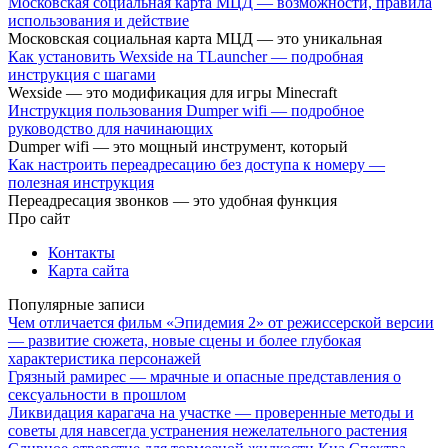
Московская социальная карта МЦД — возможности, правила
использования и действие
Московская социальная карта МЦД — это уникальная
Как установить Wexside на TLauncher — подробная
инструкция с шагами
Wexside — это модификация для игры Minecraft
Инструкция пользования Dumper wifi — подробное
руководство для начинающих
Dumper wifi — это мощный инструмент, который
Как настроить переадресацию без доступа к номеру —
полезная инструкция
Переадресация звонков — это удобная функция
Про сайт
Контакты
Карта сайта
Популярные записи
Чем отличается фильм «Эпидемия 2» от режиссерской версии
— развитие сюжета, новые сцены и более глубокая
характеристика персонажей
Грязный рамирес — мрачные и опасные представления о
сексуальности в прошлом
Ликвидация карагача на участке — проверенные методы и
советы для навсегда устранения нежелательного растения