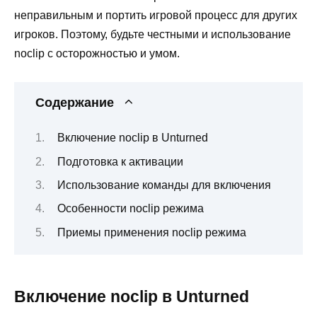
неправильным и портить игровой процесс для других
игроков. Поэтому, будьте честными и использование
noclip с осторожностью и умом.
Содержание
Включение noclip в Unturned
Подготовка к активации
Использование команды для включения
Особенности noclip режима
Приемы применения noclip режима
Включение noclip в Unturned