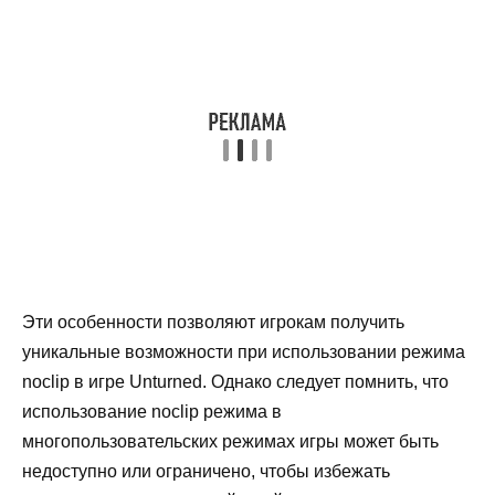
Эти особенности позволяют игрокам получить
уникальные возможности при использовании режима
noclip в игре Unturned. Однако следует помнить, что
использование noclip режима в
многопользовательских режимах игры может быть
недоступно или ограничено, чтобы избежать