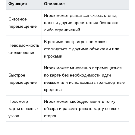
Функция
Описание
Игрок может двигаться сквозь стены,
Сквозное
полы и другие препятствия без каких-
перемещение
либо ограничений.
В режиме noclip игрок не может
Невозможность
столкнуться с другими объектами или
столкновения
игроками.
Игрок может мгновенно перемещаться
Быстрое
по карте без необходимости идти
перемещение
пешком или использовать транспортные
средства.
Просмотр
Игрок может свободно менять точку
карты с разных
обзора и рассматривать карту со всех
углов
сторон.