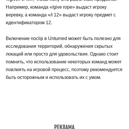
Например, команда «/give rope» выдаст игроку
веревку, а команда «/i 12» выдаст игроку предмет с
идентификатором 12.
Включение noclip в Unturned может быть полезно для
исследования территорий, обнаружения скрытых
локаций или просто для удовольствия. Однако стоит
помнить, что использование некоторых команд может
повлиять на игровой процесс, поэтому рекомендуется
быть осторожным и использовать их с умом.