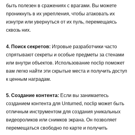
быть полезен в сражениях с врагами. Вы можете
проникнуть в их укрепления, чтобы атаковать их
изнутри или увернуться от их пуль, перемещаясь
сквозь них.
4. Поиск секретов:
Игровые разработчики часто
спрятывают секреты и особые предметы за стенами
или внутри объектов. Использование noclip поможет
вам легко найти эти скрытые места и получить доступ
к ценным наградам.
5. Создание контента:
Если вы занимаетесь
созданием контента для Unturned, noclip может быть
отличным инструментом для создания уникальных
видеороликов или снимков экрана. Он позволяет
перемещаться свободно по карте и получить