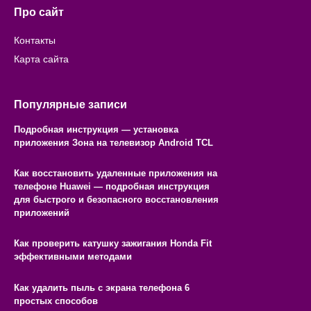
Про сайт
Контакты
Карта сайта
Популярные записи
Подробная инструкция — установка
приложения Зона на телевизор Android TCL
Как восстановить удаленные приложения на
телефоне Huawei — подробная инструкция
для быстрого и безопасного восстановления
приложений
Как проверить катушку зажигания Honda Fit
эффективными методами
Как удалить пыль с экрана телефона 6
простых способов