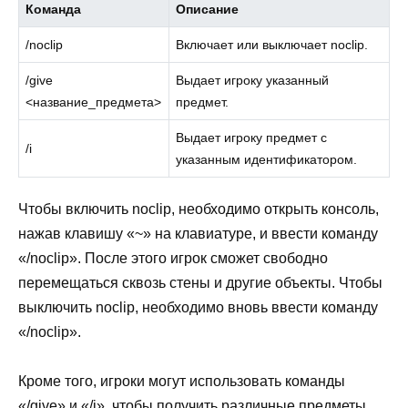
Команда
Описание
/noclip
Включает или выключает noclip.
/give
Выдает игроку указанный
<название_предмета>
предмет.
Выдает игроку предмет с
/i
указанным идентификатором.
Чтобы включить noclip, необходимо открыть консоль,
нажав клавишу «~» на клавиатуре, и ввести команду
«/noclip». После этого игрок сможет свободно
перемещаться сквозь стены и другие объекты. Чтобы
выключить noclip, необходимо вновь ввести команду
«/noclip».
Кроме того, игроки могут использовать команды
«/give» и «/i», чтобы получить различные предметы.