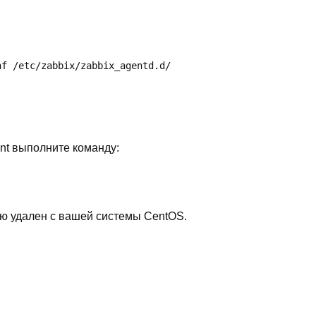
nf /etc/zabbix/zabbix_agentd.d/
ent выполните команду:
ью удален с вашей системы CentOS.