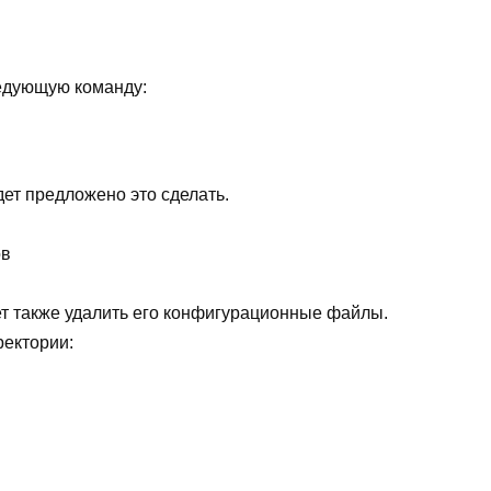
ледующую команду:
дет предложено это сделать.
ов
ет также удалить его конфигурационные файлы.
ректории: