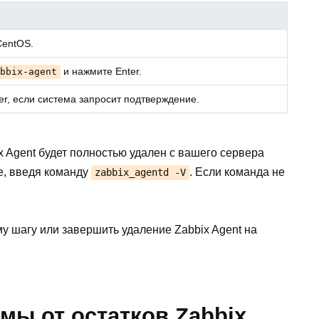
CentOS.
и нажмите Enter.
bbix-agent
er, если система запросит подтверждение.
x Agent будет полностью удален с вашего сервера
е, введя команду
. Если команда не
zabbix_agentd -V
у шагу или завершить удаление Zabbix Agent на
емы от остатков Zabbix