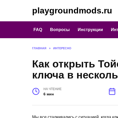
Перейти
playgroundmods.ru
к
содержанию
FAQ
Вопросы
Инструкции
Ин
ГЛАВНАЯ
»
ИНТЕРЕСНО
Как открыть Той
ключа в нескол
НА ЧТЕНИЕ
6 мин
Мы все сталкивались с ситуацией, когда к