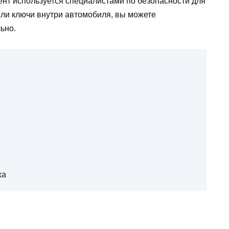
нт используется специалистами по безопасности для
вили ключи внутри автомобиля, вы можете
ьно.
ха