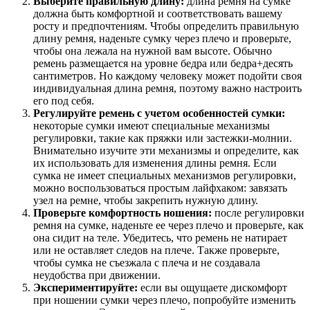
Выберите правильную длину:
длина ремня на сумке
должна быть комфортной и соответствовать вашему
росту и предпочтениям. Чтобы определить правильную
длину ремня, наденьте сумку через плечо и проверьте,
чтобы она лежала на нужной вам высоте. Обычно
ремень размещается на уровне бедра или бедра+десять
сантиметров. Но каждому человеку может подойти своя
индивидуальная длина ремня, поэтому важно настроить
его под себя.
Регулируйте ремень с учетом особенностей сумки:
некоторые сумки имеют специальные механизмы
регулировки, такие как пряжки или застежки-молнии.
Внимательно изучите эти механизмы и определите, как
их использовать для изменения длины ремня. Если
сумка не имеет специальных механизмов регулировки,
можно воспользоваться простым лайфхаком: завязать
узел на ремне, чтобы закрепить нужную длину.
Проверьте комфортность ношения:
после регулировки
ремня на сумке, наденьте ее через плечо и проверьте, как
она сидит на теле. Убедитесь, что ремень не натирает
или не оставляет следов на плече. Также проверьте,
чтобы сумка не съезжала с плеча и не создавала
неудобства при движении.
Экспериментируйте:
если вы ощущаете дискомфорт
при ношении сумки через плечо, попробуйте изменить