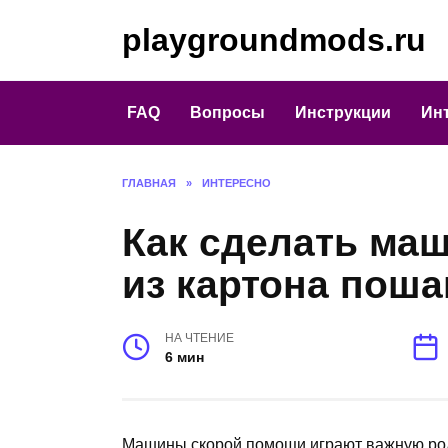
Перейти
playgroundmods.ru
к
содержанию
FAQ
Вопросы
Инструкции
Ин
ГЛАВНАЯ
»
ИНТЕРЕСНО
Как сделать ма
из картона поша
НА ЧТЕНИЕ
6 мин
Машины скорой помощи играют важную рол