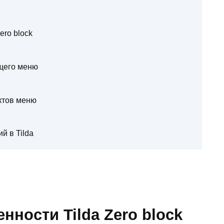
ero block
щего меню
ктов меню
й в Tilda
нности Tilda Zero block