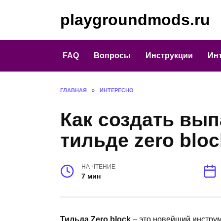
Перейти
playgroundmods.ru
к
содержанию
FAQ
Вопросы
Инструкции
Ин
ГЛАВНАЯ
»
ИНТЕРЕСНО
Как создать вы
тильде zero bloc
НА ЧТЕНИЕ
7 мин
Тильда Zero block
– это новейший инструм