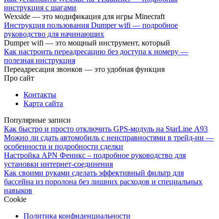
инструкция с шагами
Wexside — это модификация для игры Minecraft
Инструкция пользования Dumper wifi — подробное
руководство для начинающих
Dumper wifi — это мощный инструмент, который
Как настроить переадресацию без доступа к номеру —
полезная инструкция
Переадресация звонков — это удобная функция
Про сайт
Контакты
Карта сайта
Популярные записи
Как быстро и просто отключить GPS-модуль на StarLine А93
Можно ли сдать автомобиль с неисправностями в трейд-ин —
особенности и подробности сделки
Настройка APN Феникс – подробное руководство для
установки интернет-соединения
Как своими руками сделать эффективный фильтр для
бассейна из поролона без лишних расходов и специальных
навыков
Cookie
Политика конфиденциальности