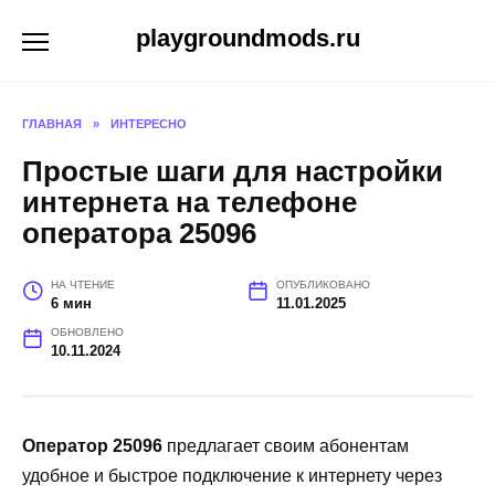
Перейти
playgroundmods.ru
к
содержанию
ГЛАВНАЯ
»
ИНТЕРЕСНО
Простые шаги для настройки
интернета на телефоне
оператора 25096
НА ЧТЕНИЕ
ОПУБЛИКОВАНО
6 мин
11.01.2025
ОБНОВЛЕНО
10.11.2024
Оператор 25096
предлагает своим абонентам
удобное и быстрое подключение к интернету через