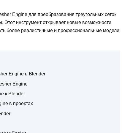
sher Engine для преобразования треугольных сеток
er. Этот инструмент открывает новые возможности
вать более реалистичные и профессиональные модели
er Engine в Blender
esher Engine
e к Blender
ine в проектах
ender