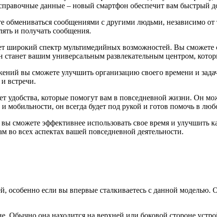
и справочные данные – новый смартфон обеспечит вам быстрый 
обмениваться сообщениями с другими людьми, независимо от т
ять и получать сообщения.
 широкий спектр мультимедийных возможностей. Вы сможете слу
н станет вашим универсальным развлекательным центром, которы
ий вы сможете улучшить организацию своего времени и задач. 
 и встречи.
 удобства, которые помогут вам в повседневной жизни. Он мож
 и мобильности, он всегда будет под рукой и готов помочь в люб
вы сможете эффективнее использовать свое время и улучшить к
ам во всех аспектах вашей повседневной деятельности.
, особенно если вы впервые сталкиваетесь с данной моделью. О
е. Обычно она находится на верхней или боковой стороне устр