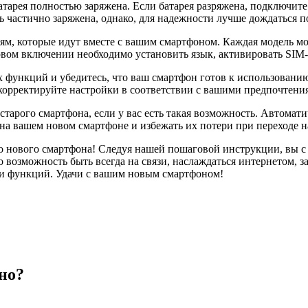
атарея полностью заряжена. Если батарея разряжена, подключите
ь частично заряжена, однако, для надежности лучше дождаться п
иям, которые идут вместе с вашим смартфоном. Каждая модель м
вом включении необходимо установить язык, активировать SIM-
х функций и убедитесь, что ваш смартфон готов к использованию
корректируйте настройки в соответствии с вашими предпочтени
старого смартфона, если у вас есть такая возможность. Автома
на вашем новом смартфоне и избежать их потери при переходе н
о нового смартфона! Следуя нашей пошаговой инструкции, вы с 
о возможность быть всегда на связи, наслаждаться интернетом,
 и функций. Удачи с вашим новым смартфоном!
но?