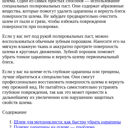
шлема. Один из самых простых способов — использование
специальных полировальных паст. Они содержат абразивные
вещества, которые помогут удалить царапины и вернуть блеск
поверхности шлема. Не забудьте предварительно очистить
шлем от пыли и грязи, чтобы избежать повреждения
поверхности при полировке.
Если у вас нет под рукой полировальных паст, можно
воспользоваться обычным зубным порошком. Нанесите его на
мягкую влажную ткань и аккуратно протрите поверхность
шлема в круговых движениях. Зубной порошок поможет
убрать тонкие царапины и вернуть шлему первоначальный
блеск.
Если у вас на шлеме есть глубокие царапины или трещины,
лучше обратиться к специалистам. Они смогут
профессионально восстановить поверхность шлема и вернуть
ему прежний вид. Не пытайтесь самостоятельно устранять
глубокие повреждения, так как это может привести к
дальнейшему их увеличению или нарушению защитных
свойств шлема.
Содержание
Шлем для мотоциклиста: как быстро убрать царапины
Почему царапины на шлеме — проблема