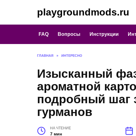
Перейти
playgroundmods.ru
к
содержанию
FAQ
Вопросы
Инструкции
Ин
ГЛАВНАЯ
»
ИНТЕРЕСНО
Изысканный фаз
ароматной карт
подробный шаг 
гурманов
НА ЧТЕНИЕ
7 мин