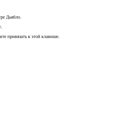
ре Дьябло.
.
те привязать к этой клавише.