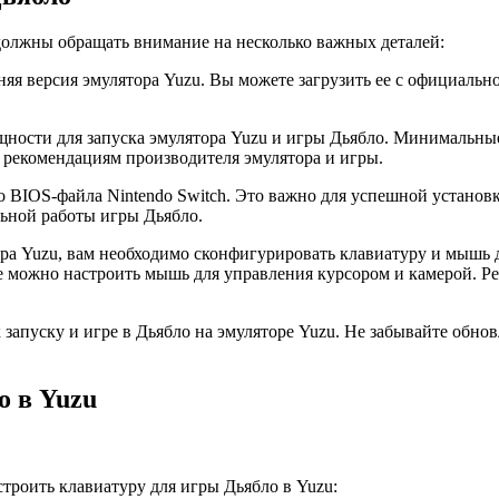
 должны обращать внимание на несколько важных деталей:
дняя версия эмулятора Yuzu. Вы можете загрузить ее с официаль
щности для запуска эмулятора Yuzu и игры Дьябло. Минимальные
т рекомендациям производителя эмулятора и игры.
о BIOS-файла Nintendo Switch. Это важно для успешной установк
льной работы игры Дьябло.
ра Yuzu, вам необходимо сконфигурировать клавиатуру и мышь д
 можно настроить мышь для управления курсором и камерой. Ре
к запуску и игре в Дьябло на эмуляторе Yuzu. Не забывайте обн
о в Yuzu
троить клавиатуру для игры Дьябло в Yuzu: