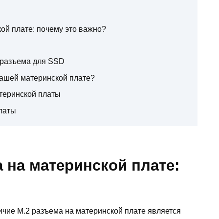
ой плате: почему это важно?
 разъема для SSD
 вашей материнской плате?
теринской платы
латы
 на материнской плате:
ичие M.2 разъема на материнской плате является