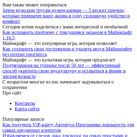
Вам также может понравиться
Зачем мужским трусам нужен карман — 5 веских причин,
которые превратят вашу жизнь в одну сплошную удобство и
комфорт
Сегодня хотим поделиться с вами интересной и необычной
Как исправить проблему с трясущимся экраном в Майнкрафт
1.16.5
Майнкрафт — это популярная игра, которая позволяет
Как сохранить свои достижения и удалить мод в Майнкрафте
без потери прогресса
Майнкрафт — это культовая игра, которая предлагает
Подтягивания на турнике после 50 лет — эффективный
способ укрепить свою мускулатуру и оставаться в форме в
зрелом возрасте
С возрастом многие из нас начинают задумываться о
сохранении
Про сайт
Контакты
Карта сайта
Популярные записи
Как получить VIP-карту Авторусь Программы лояльности для
самых преданных клиентов
Избавляемся от следов лака для волос на очках простыми и