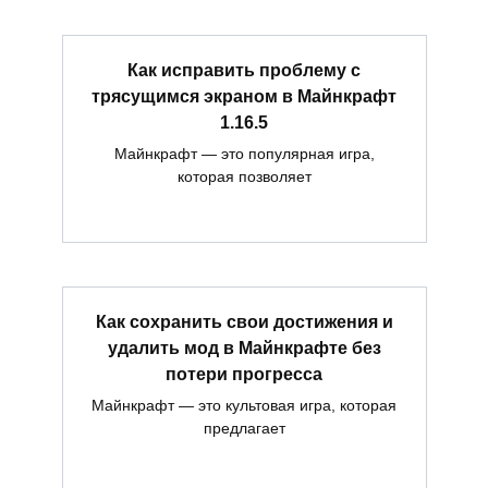
Как исправить проблему с
трясущимся экраном в Майнкрафт
1.16.5
Майнкрафт — это популярная игра,
которая позволяет
Как сохранить свои достижения и
удалить мод в Майнкрафте без
потери прогресса
Майнкрафт — это культовая игра, которая
предлагает