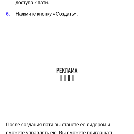
доступа к пати.
Нажмите кнопку «Создать».
После создания пати вы станете ее лидером и
сможете управлять ею. Вы сможете приглашать