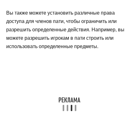
Вы также можете установить различные права
доступа для членов пати, чтобы ограничить или
разрешить определенные действия. Например, вы
можете разрешить игрокам в пати строить или
использовать определенные предметы.