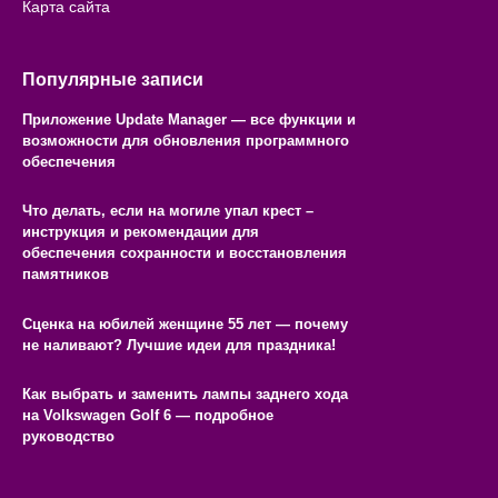
Карта сайта
Популярные записи
Приложение Update Manager — все функции и
возможности для обновления программного
обеспечения
Что делать, если на могиле упал крест –
инструкция и рекомендации для
обеспечения сохранности и восстановления
памятников
Сценка на юбилей женщине 55 лет — почему
не наливают? Лучшие идеи для праздника!
Как выбрать и заменить лампы заднего хода
на Volkswagen Golf 6 — подробное
руководство