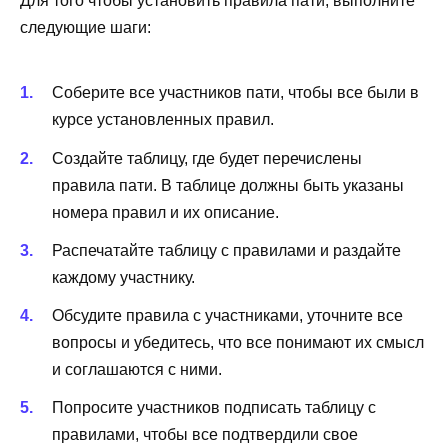
Для того чтобы установить правила пати, выполните
следующие шаги:
Соберите все участников пати, чтобы все были в
курсе установленных правил.
Создайте таблицу, где будет перечислены
правила пати. В таблице должны быть указаны
номера правил и их описание.
Распечатайте таблицу с правилами и раздайте
каждому участнику.
Обсудите правила с участниками, уточните все
вопросы и убедитесь, что все понимают их смысл
и соглашаются с ними.
Попросите участников подписать таблицу с
правилами, чтобы все подтвердили свое