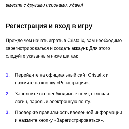
вместе с другими игроками. Удачи!
Регистрация и вход в игру
Прежде чем начать играть в Cristalix, вам необходимо
зарегистрироваться и создать аккаунт. Для этого
следуйте указанным ниже шагам:
Перейдите на официальный сайт Cristalix и
нажмите на кнопку «Регистрация».
Заполните все необходимые поля, включая
логин, пароль и электронную почту.
Проверьте правильность введенной информации
и нажмите кнопку «Зарегистрироваться».