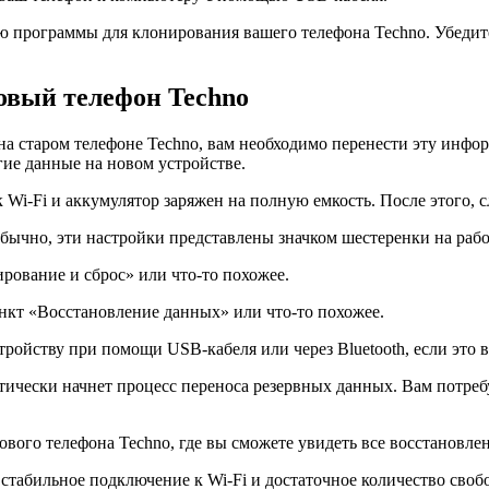
 программы для клонирования вашего телефона Techno. Убедитес
овый телефон Techno
на старом телефоне Techno, вам необходимо перенести эту инфо
гие данные на новом устройстве.
к Wi-Fi и аккумулятор заряжен на полную емкость. После этого,
бычно, эти настройки представлены значком шестеренки на рабо
ирование и сброс» или что-то похожее.
нкт «Восстановление данных» или что-то похожее.
ройству при помощи USB-кабеля или через Bluetooth, если это 
ически начнет процесс переноса резервных данных. Вам потребу
ового телефона Techno, где вы сможете увидеть все восстановле
стабильное подключение к Wi-Fi и достаточное количество свобо