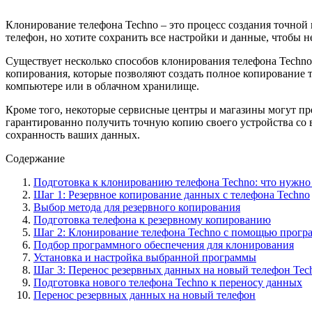
Клонирование телефона Techno – это процесс создания точной
телефон, но хотите сохранить все настройки и данные, чтобы н
Существует несколько способов клонирования телефона Techno
копирования, которые позволяют создать полное копирование т
компьютере или в облачном хранилище.
Кроме того, некоторые сервисные центры и магазины могут пр
гарантированно получить точную копию своего устройства со 
сохранность ваших данных.
Содержание
Подготовка к клонированию телефона Techno: что нужно
Шаг 1: Резервное копирование данных с телефона Techno
Выбор метода для резервного копирования
Подготовка телефона к резервному копированию
Шаг 2: Клонирование телефона Techno с помощью прогр
Подбор программного обеспечения для клонирования
Установка и настройка выбранной программы
Шаг 3: Перенос резервных данных на новый телефон Tec
Подготовка нового телефона Techno к переносу данных
Перенос резервных данных на новый телефон