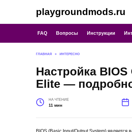
Перейти
playgroundmods.ru
к
содержанию
FAQ
Вопросы
Инструкции
Ин
ГЛАВНАЯ
»
ИНТЕРЕСНО
Настройка BIOS 
Elite — подробн
НА ЧТЕНИЕ
11 мин
BIOS (Basic Input/Output System) является