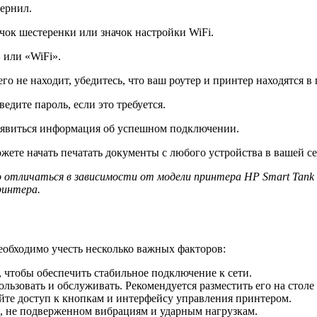
чернил.
чок шестеренки или значок настройки WiFi.
 или «WiFi».
о не находит, убедитесь, что ваш роутер и принтер находятся в 
едите пароль, если это требуется.
появиться информация об успешном подключении.
ете начать печатать документы с любого устройства в вашей се
отличаться в зависимости от модели принтера HP Smart Tank 5
ринтера.
еобходимо учесть несколько важных факторов:
 чтобы обеспечить стабильное подключение к сети.
ользовать и обслуживать. Рекомендуется разместить его на стол
йте доступ к кнопкам и интерфейсу управления принтером.
е, не подверженном вибрациям и ударным нагрузкам.