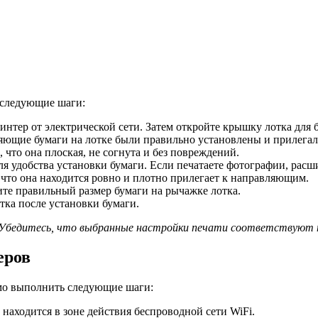
 следующие шаги:
тер от электрической сети. Затем откройте крышку лотка для 
яющие бумаги на лотке были правильно установлены и прилегали
 что она плоская, не согнута и без повреждений.
я удобства установки бумаги. Если печатаете фотографии, расш
 что она находится ровно и плотно прилегает к направляющим.
те правильный размер бумаги на рычажке лотка.
ка после установки бумаги.
ю. Убедитесь, что выбранные настройки печати соответствуют
еров
имо выполнить следующие шаги:
находится в зоне действия беспроводной сети WiFi.